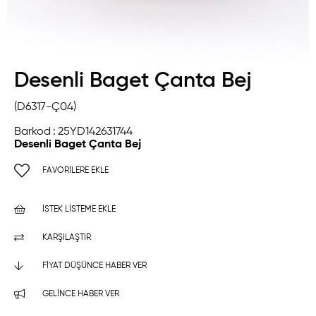
Desenli Baget Çanta Bej
(D6317-Ç04)
Barkod
:
25YD142631744
Desenli Baget Çanta Bej
FAVORILERE EKLE
İSTEK LISTEME EKLE
KARŞILAŞTIR
FIYAT DÜŞÜNCE HABER VER
GELINCE HABER VER