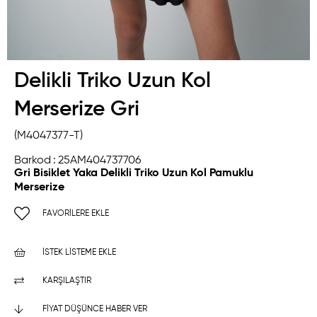
Delikli Triko Uzun Kol
Merserize Gri
(M4047377-T)
Barkod
:
25AM404737706
Gri Bisiklet Yaka Delikli Triko Uzun Kol Pamuklu
Merserize
FAVORILERE EKLE
İSTEK LISTEME EKLE
KARŞILAŞTIR
FIYAT DÜŞÜNCE HABER VER