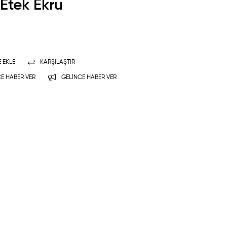
Etek Ekru
E EKLE
KARŞILAŞTIR
E HABER VER
GELINCE HABER VER