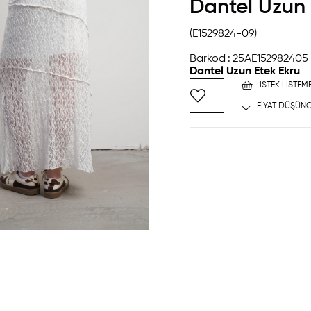
Dantel Uzun 
(E1529824-09)
Barkod
:
25AE152982405
Dantel Uzun Etek Ekru
İSTEK LISTEM
FIYAT DÜŞÜNC