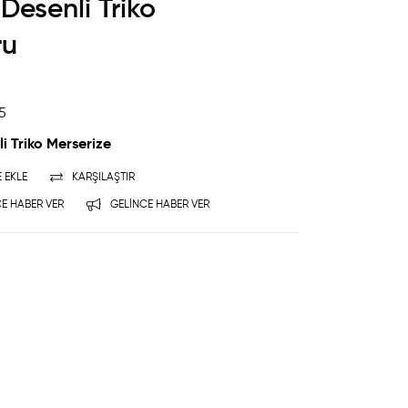
Desenli Triko
ru
5
i Triko Merserize
E EKLE
KARŞILAŞTIR
E HABER VER
GELINCE HABER VER