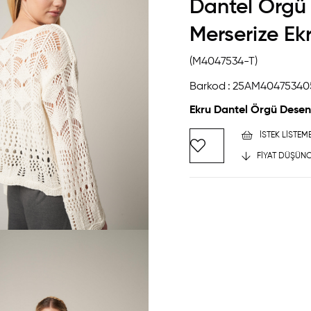
Dantel Örgü 
Merserize Ek
(M4047534-T)
Barkod
:
25AM40475340
Ekru
Dantel Örgü Desenl
İSTEK LISTEM
FIYAT DÜŞÜNC