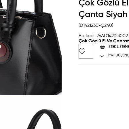
Çok Gözlü E
Çanta Siyah
(D1421230-Ç240)
Barkod
:
26AD142123002
Çok Gözlü El Ve Çapra
İSTEK LISTEM
FIYAT DÜŞÜNC