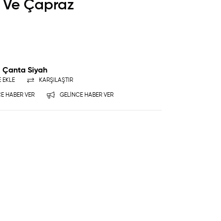
l Ve Çapraz
z Çanta Siyah
E EKLE
KARŞILAŞTIR
E HABER VER
GELINCE HABER VER