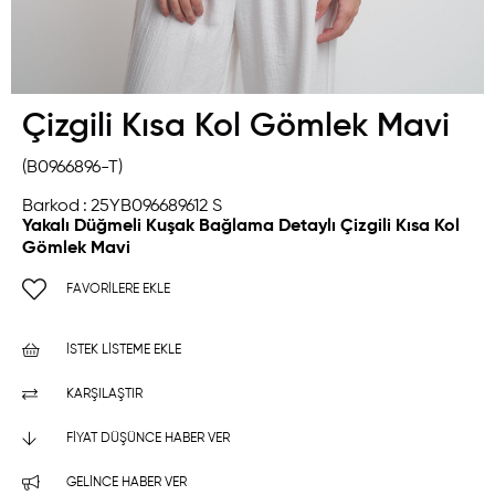
Çizgili Kısa Kol Gömlek Mavi
(B0966896-T)
Barkod
:
25YB096689612 S
Yakalı Düğmeli Kuşak Bağlama Detaylı Çizgili Kısa Kol
Gömlek Mavi
FAVORILERE EKLE
İSTEK LISTEME EKLE
KARŞILAŞTIR
FIYAT DÜŞÜNCE HABER VER
GELINCE HABER VER