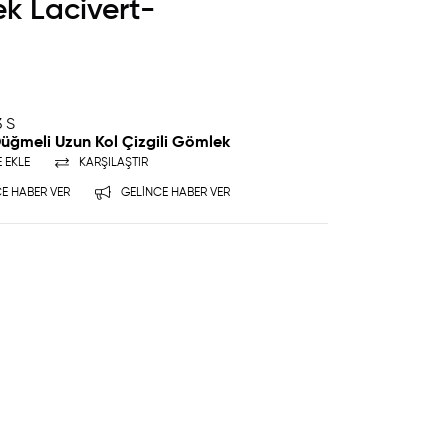
ek Lacivert-
 S
Düğmeli Uzun Kol Çizgili Gömlek
E EKLE
KARŞILAŞTIR
E HABER VER
GELINCE HABER VER