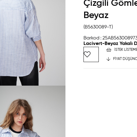
Çizgili Göml
Beyaz
(B5630089-T)
Barkod
:
25AB563008973
Lacivert-Beyaz Yakalı 
İSTEK LISTEM
FIYAT DÜŞÜNC