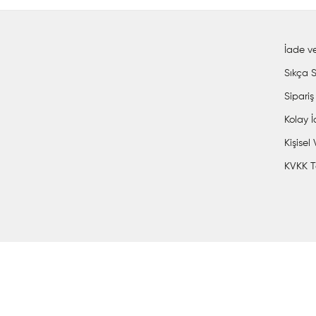
İade ve
Sıkça S
Sipariş
Kolay 
Kişisel
KVKK T