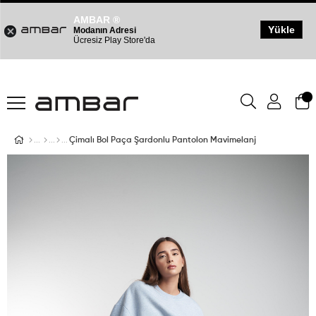
AMBAR ®
Yükle
Modanın Adresi
Ücresiz Play Store'da
Çimalı Bol Paça Şardonlu Pantolon Mavimelanj