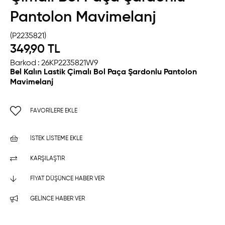
Pantolon Mavimelanj
(P2235821)
349,90 TL
Barkod
:
26KP2235821W9
Bel Kalın Lastik Çimalı Bol Paça Şardonlu Pantolon
Mavimelanj
FAVORILERE EKLE
İSTEK LISTEME EKLE
KARŞILAŞTIR
FIYAT DÜŞÜNCE HABER VER
GELINCE HABER VER