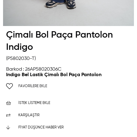
Çimalı Bol Paça Pantolon
Indigo
(P5802030-T)
Barkod
:
26AP58020306C
Indigo Bel Lastik Çimalı Bol Paça Pantolon
FAVORILERE EKLE
İSTEK LISTEME EKLE
KARŞILAŞTIR
FIYAT DÜŞÜNCE HABER VER