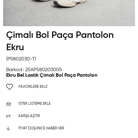
Çimalı Bol Paça Pantolon
Ekru
(P5802030-T)
Barkod
:
25AP580203005
Ekru Bel Lastik Çimalı Bol Paça Pantolon
FAVORILERE EKLE
İSTEK LISTEME EKLE
KARŞILAŞTIR
FIYAT DÜŞÜNCE HABER VER