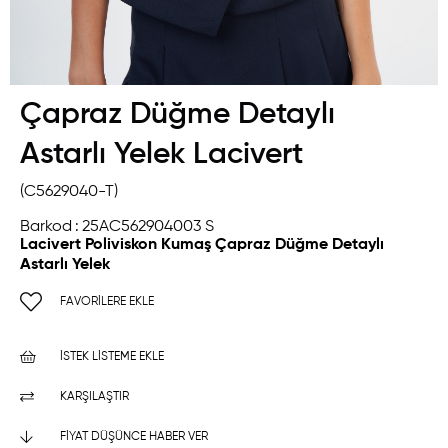
Çapraz Düğme Detaylı
Astarlı Yelek Lacivert
(C5629040-T)
Barkod
:
25AC562904003 S
Lacivert Poliviskon Kumaş Çapraz Düğme Detaylı
Astarlı Yelek
FAVORILERE EKLE
İSTEK LISTEME EKLE
KARŞILAŞTIR
FIYAT DÜŞÜNCE HABER VER