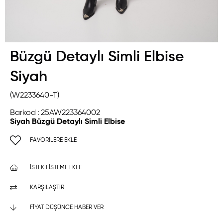
Büzgü Detaylı Simli Elbise
Siyah
(W2233640-T)
Barkod
:
25AW223364002
Siyah Büzgü Detaylı Simli Elbise
FAVORILERE EKLE
İSTEK LISTEME EKLE
KARŞILAŞTIR
FIYAT DÜŞÜNCE HABER VER