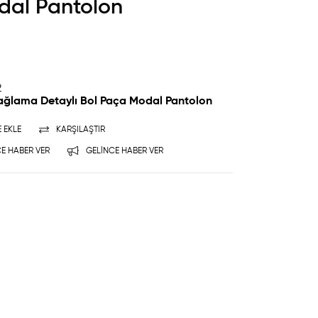
dal Pantolon
2
Bağlama Detaylı Bol Paça Modal Pantolon
E EKLE
KARŞILAŞTIR
E HABER VER
GELINCE HABER VER