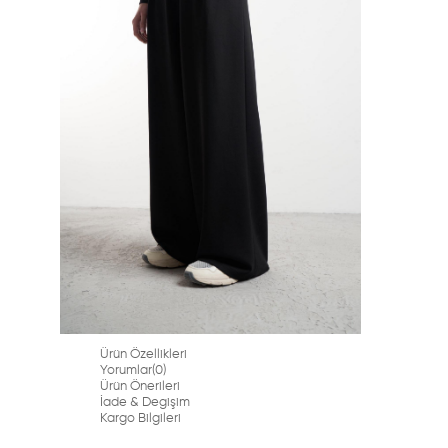
Ürün Özellikleri
Yorumlar
(0)
Ürün Önerileri
İade & Degişim
Kargo Bilgileri