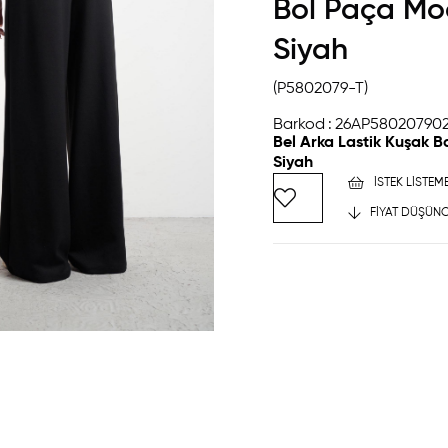
Bol Paça Mo
Siyah
(P5802079-T)
Barkod
:
26AP58020790
Bel Arka Lastik Kuşak 
Siyah
İSTEK LISTEM
FIYAT DÜŞÜNC