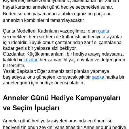
Kıyafet seçmekte zorlanıyorsanız, aksesuarlar her zaman 
hayat kurtarıcı anneler günü hediye seçenekleri sunar. 
Beden sorunu yaşamadan alabileceğiniz bu parçalar, 
annenizin kombinlerini tamamlayacaktır.
Çanta Modelleri: Kadınların vazgeçilmezi olan
çanta
seçenekleri, hem şık hem de kullanışlı bir hediye arayanlar 
için idealdir. Büyük omuz çantalarından zarif el çantalarına 
kadar geniş bir yelpaze sizi bekliyor.
Cüzdanlar: Küçük ama anlamlı bir hediye arayışındaysanız, 
kaliteli bir
cüzdan
 her zaman ihtiyaç duyulan ve değer gören 
bir tercihtir.
Yazlık Şapkalar: Eğer anneniz tatil planları yapmaya 
başladıysa, onu güneşten koruyacak şık bir
şapka
 harika bir 
anneler günü için hediye önerisi olabilir.
Anneler Günü Hediye Kampanyaları 
ve Seçim İpuçları
Anneler günü hediye tavsiyeleri arasında en önemlisi, 
hediyenizin onun zevkini yansıtmasıdır. Anneler günü hediye 