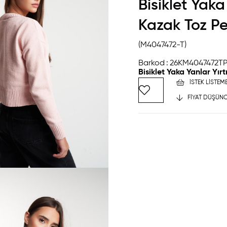
Bisiklet Yaka
Kazak Toz 
(M4047472-T)
Barkod
:
26KM4047472T
Bisiklet Yaka Yanlar Yı
İSTEK LISTEM
FIYAT DÜŞÜNC