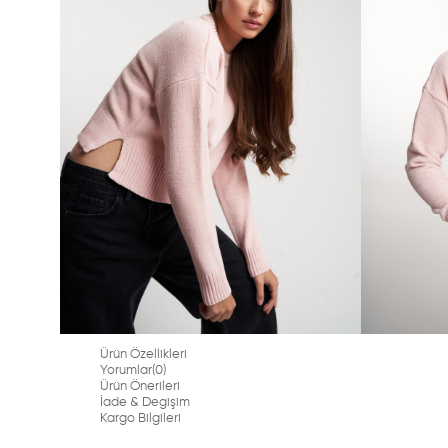
Ürün Özellikleri
Yorumlar
(0)
Ürün Önerileri
İade & Degişim
Kargo Bilgileri