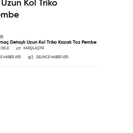
 Uzun Kol Triko
Pembe
PB
rtmaç Detaylı Uzun Kol Triko Kazak Toz Pembe
E EKLE
KARŞILAŞTIR
E HABER VER
GELINCE HABER VER