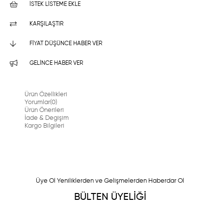
İSTEK LISTEME EKLE
KARŞILAŞTIR
FIYAT DÜŞÜNCE HABER VER
GELINCE HABER VER
Ürün Özellikleri
Yorumlar
(0)
Ürün Önerileri
İade & Degişim
Kargo Bilgileri
Üye Ol Yeniliklerden ve Gelişmelerden Haberdar Ol
BÜLTEN ÜYELİĞİ