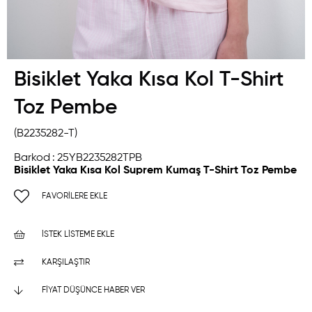
Bisiklet Yaka Kısa Kol T-Shirt
Toz Pembe
(B2235282-T)
Barkod
:
25YB2235282TPB
Bisiklet Yaka Kısa Kol Suprem Kumaş T-Shirt Toz Pembe
FAVORILERE EKLE
İSTEK LISTEME EKLE
KARŞILAŞTIR
FIYAT DÜŞÜNCE HABER VER