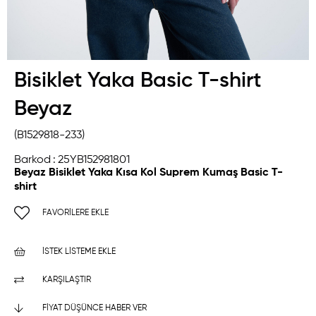
Bisiklet Yaka Basic T-shirt
Beyaz
(B1529818-233)
Barkod
:
25YB152981801
Beyaz Bisiklet Yaka Kısa Kol Suprem Kumaş Basic T-
shirt
FAVORILERE EKLE
İSTEK LISTEME EKLE
KARŞILAŞTIR
FIYAT DÜŞÜNCE HABER VER