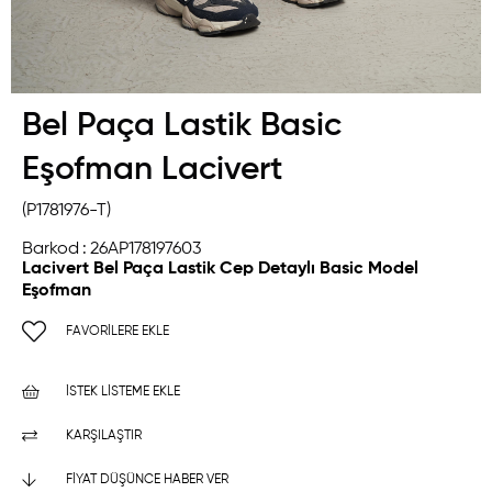
Bel Paça Lastik Basic
Eşofman Lacivert
(P1781976-T)
Barkod
:
26AP178197603
Lacivert Bel Paça Lastik Cep Detaylı Basic Model
Eşofman
FAVORILERE EKLE
İSTEK LISTEME EKLE
KARŞILAŞTIR
FIYAT DÜŞÜNCE HABER VER