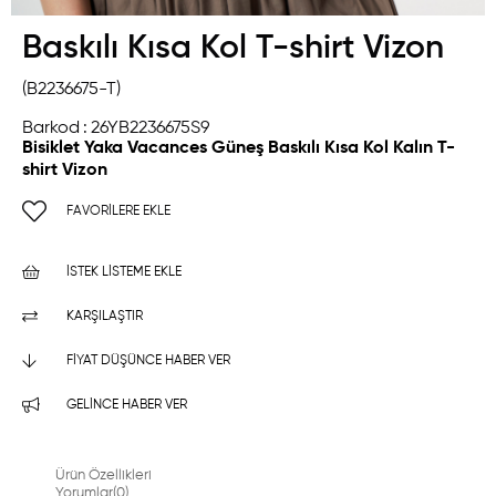
Baskılı Kısa Kol T-shirt Vizon
(B2236675-T)
Barkod
:
26YB2236675S9
Bisiklet Yaka Vacances Güneş Baskılı Kısa Kol Kalın T-
shirt Vizon
FAVORILERE EKLE
İSTEK LISTEME EKLE
KARŞILAŞTIR
FIYAT DÜŞÜNCE HABER VER
GELINCE HABER VER
Ürün Özellikleri
Yorumlar
(0)