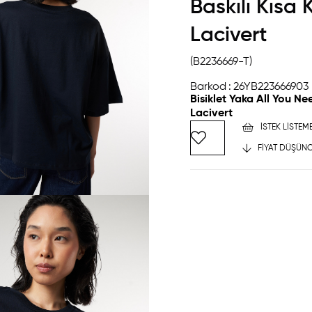
Baskılı Kısa K
Lacivert
(B2236669-T)
Barkod
:
26YB223666903
Bisiklet Yaka All You Nee
Lacivert
İSTEK LISTEM
FIYAT DÜŞÜNC