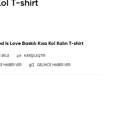
ol T-shirt
d Is Love Baskılı Kısa Kol Kalın T-shirt
E EKLE
KARŞILAŞTIR
E HABER VER
GELINCE HABER VER