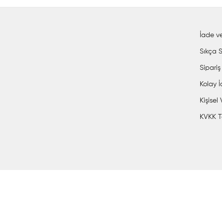
İade ve
Sıkça S
Sipariş
Kolay 
Kişisel
KVKK T