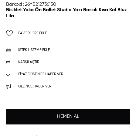
Barkod
:
26YB212736150
Bisiklet Yaka Ön Ballet Studio Yazı Baskılı Kısa Kol Bluz
Lila
FAVORILERE EKLE
İSTEK LISTEME EKLE
KARŞILAŞTIR
FIYAT DÜŞÜNCE HABER VER
GELINCE HABER VER