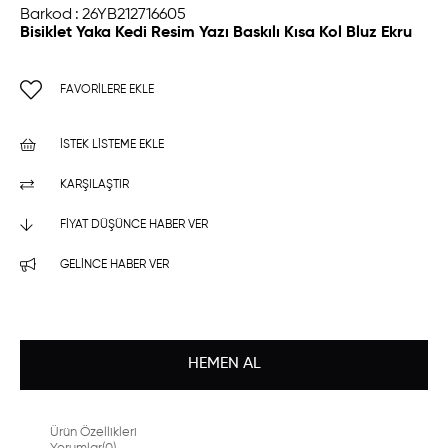
Barkod
:
26YB212716605
Bisiklet Yaka Kedi Resim Yazı Baskılı Kısa Kol Bluz Ekru
FAVORILERE EKLE
İSTEK LISTEME EKLE
KARŞILAŞTIR
FIYAT DÜŞÜNCE HABER VER
GELINCE HABER VER
Ürün Özellikleri