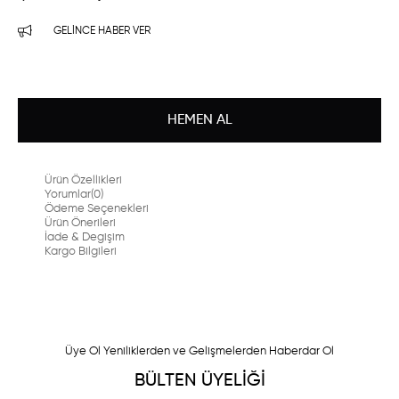
GELINCE HABER VER
Ürün Özellikleri
Yorumlar
(0)
Ödeme Seçenekleri
Ürün Önerileri
İade & Degişim
Kargo Bilgileri
Üye Ol Yeniliklerden ve Gelişmelerden Haberdar Ol
BÜLTEN ÜYELİĞİ