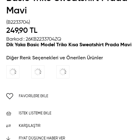
Mavi
(B2233704)
249,90 TL
Barkod
:
26KB2233704ZQ
Dik Yaka Basic Model Triko Kısa Sweatshirt Prada Mavi
Diğer Renk Seçenekleri ve Önerilen Ürünler
FAVORILERE EKLE
İSTEK LISTEME EKLE
KARŞILAŞTIR
FIYAT DÜŞÜNCE HABER VER