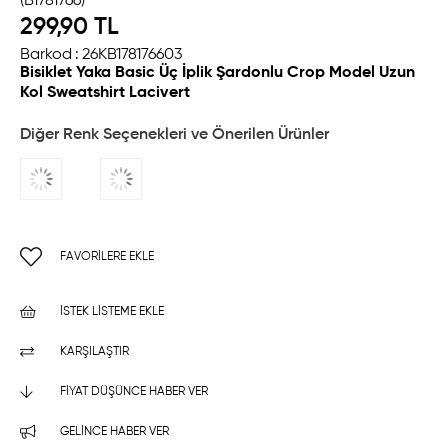
(B1781766)
299,90 TL
Barkod
:
26KB178176603
Bisiklet Yaka Basic Üç İplik Şardonlu Crop Model Uzun
Kol Sweatshirt Lacivert
Diğer Renk Seçenekleri ve Önerilen Ürünler
FAVORILERE EKLE
İSTEK LISTEME EKLE
KARŞILAŞTIR
FIYAT DÜŞÜNCE HABER VER
GELINCE HABER VER