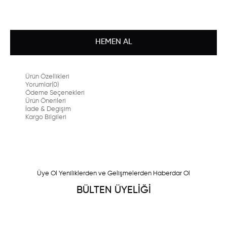
Ürün Özellikleri
Yorumlar
(0)
Ödeme Seçenekleri
Ürün Önerileri
İade & Degişim
Kargo Bilgileri
Üye Ol Yeniliklerden ve Gelişmelerden Haberdar Ol
BÜLTEN ÜYELİĞİ