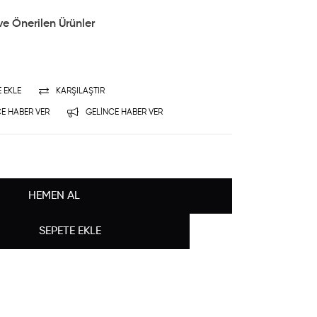
ve Önerilen Ürünler
E EKLE
KARŞILAŞTIR
E HABER VER
GELINCE HABER VER