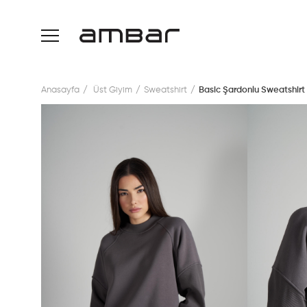
Anasayfa
Üst Giyim
Sweatshirt
Basic Şardonlu Sweatshirt