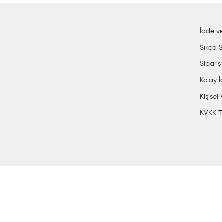
İade ve
Sıkça S
Sipariş
Kolay 
Kişisel
KVKK T