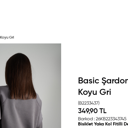
 Koyu Gri
Basic Şardon
Koyu Gri
(B2233437)
349,90 TL
Barkod
:
26KB223343745
Bisiklet Yaka Kol Fitill