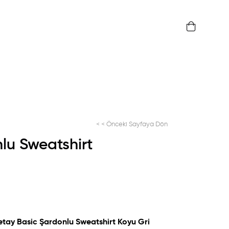
< < Önceki Sayfaya Dön
lu Sweatshirt
i Detay Basic Şardonlu Sweatshirt Koyu Gri