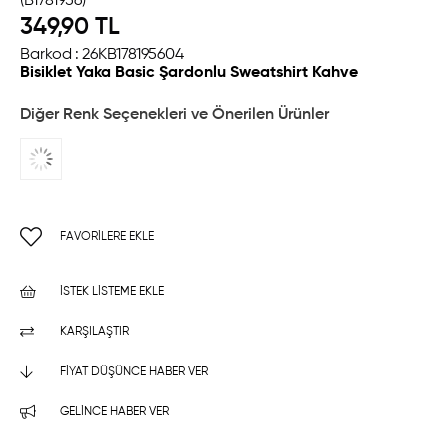
(B1781956)
349,90 TL
Barkod
:
26KB178195604
Bisiklet Yaka Basic Şardonlu Sweatshirt Kahve
Diğer Renk Seçenekleri ve Önerilen Ürünler
FAVORILERE EKLE
İSTEK LISTEME EKLE
KARŞILAŞTIR
FIYAT DÜŞÜNCE HABER VER
GELINCE HABER VER