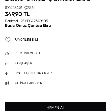
(D1423496-Ç256)
349,90 TL
Barkod
:
25YD142349605
Basic Omuz Çantası Ekru
FAVORILERE EKLE
İSTEK LISTEME EKLE
KARŞILAŞTIR
FIYAT DÜŞÜNCE HABER VER
GELINCE HABER VER