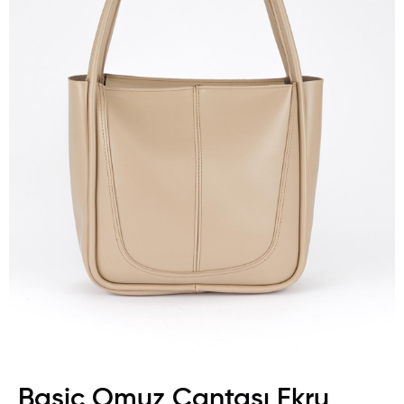
Basic Omuz Çantası Ekru