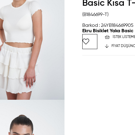
Basic Kısa T-
(B1846699-T)
Barkod
:
24YB184669905
Ekru Bisiklet Yaka Basic
İSTEK LISTEM
FIYAT DÜŞÜNC