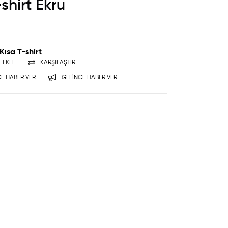
shirt Ekru
 Kısa T-shirt
E EKLE
KARŞILAŞTIR
E HABER VER
GELINCE HABER VER