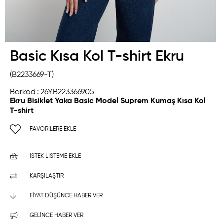
Basic Kısa Kol T-shirt Ekru
(B2233669-T)
Barkod
:
26YB223366905
Ekru Bisiklet Yaka Basic Model Suprem Kumaş Kısa Kol
T-shirt
FAVORILERE EKLE
İSTEK LISTEME EKLE
KARŞILAŞTIR
FIYAT DÜŞÜNCE HABER VER
GELINCE HABER VER