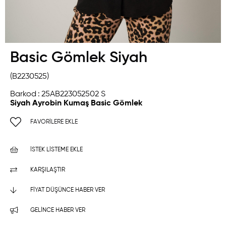
Basic Gömlek Siyah
(B2230525)
Barkod
:
25AB223052502 S
Siyah Ayrobin Kumaş Basic Gömlek
FAVORILERE EKLE
İSTEK LISTEME EKLE
KARŞILAŞTIR
FIYAT DÜŞÜNCE HABER VER
GELINCE HABER VER