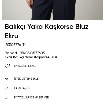
Balıkçı Yaka Kaşkorse Bluz
Ekru
(B3105776-T)
Barkod
:
25KB310577605
Ekru Balıkçı Yaka Kaşkorse Bluz
FAVORILERE EKLE
İSTEK LISTEME EKLE
KARŞILAŞTIR
FIYAT DÜŞÜNCE HABER VER