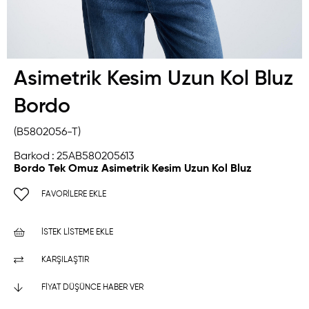
Asimetrik Kesim Uzun Kol Bluz
Bordo
(B5802056-T)
Barkod
:
25AB580205613
Bordo Tek Omuz Asimetrik Kesim Uzun Kol Bluz
FAVORILERE EKLE
İSTEK LISTEME EKLE
KARŞILAŞTIR
FIYAT DÜŞÜNCE HABER VER