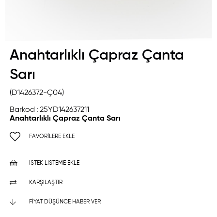
Anahtarlıklı Çapraz Çanta
Sarı
(D1426372-Ç04)
Barkod
:
25YD142637211
Anahtarlıklı Çapraz Çanta Sarı
FAVORILERE EKLE
İSTEK LISTEME EKLE
KARŞILAŞTIR
FIYAT DÜŞÜNCE HABER VER