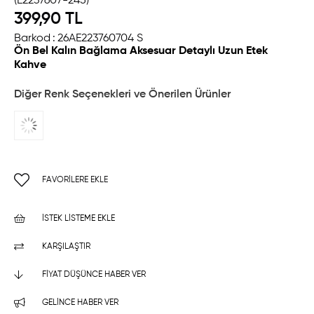
(E2237607-245)
399,90 TL
Barkod
:
26AE223760704 S
Ön Bel Kalın Bağlama Aksesuar Detaylı Uzun Etek
Kahve
Diğer Renk Seçenekleri ve Önerilen Ürünler
FAVORILERE EKLE
İSTEK LISTEME EKLE
KARŞILAŞTIR
FIYAT DÜŞÜNCE HABER VER
GELINCE HABER VER