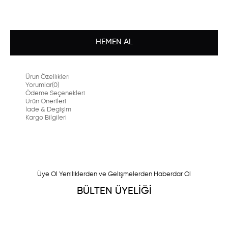
Ürün Özellikleri
Yorumlar
(0)
Ödeme Seçenekleri
Ürün Önerileri
İade & Degişim
Kargo Bilgileri
Üye Ol Yeniliklerden ve Gelişmelerden Haberdar Ol
BÜLTEN ÜYELİĞİ