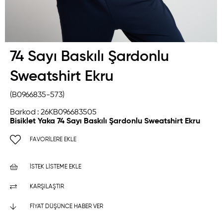
74 Sayı Baskılı Şardonlu
Sweatshirt Ekru
(B0966835-573)
Barkod
:
26KB096683505
Bisiklet Yaka 74 Sayı Baskılı Şardonlu Sweatshirt Ekru
FAVORILERE EKLE
İSTEK LISTEME EKLE
KARŞILAŞTIR
FIYAT DÜŞÜNCE HABER VER