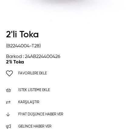
2'li Toka
(B2244004-T28)
Barkod
:
24AB224400426
2'li Toka
FAVORILERE EKLE
İSTEK LISTEME EKLE
KARŞILAŞTIR
FIYAT DÜŞÜNCE HABER VER
GELINCE HABER VER