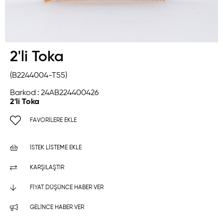
2'li Toka
(B2244004-T55)
Barkod
:
24AB224400426
2'li Toka
FAVORILERE EKLE
İSTEK LISTEME EKLE
KARŞILAŞTIR
FIYAT DÜŞÜNCE HABER VER
GELINCE HABER VER