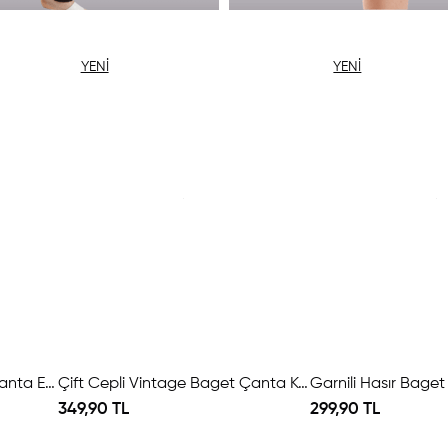
YENI
YENI
ÜRÜN
ÜRÜN
Çift Cepli Vintage Baget Çanta Ekru
Çift Cepli Vintage Baget Çanta Kahve
Garnili Hasır Bage
349,90 TL
299,90 TL