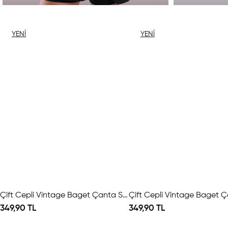
YENI
YENI
ÜRÜN
ÜRÜN
Çift Cepli Vintage Baget Çanta Siyah
349,90 TL
349,90 TL