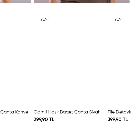
YENI
YENI
ÜRÜN
ÜRÜN
t Çanta Kahve
Garnili Hasır Baget Çanta Siyah
299,90 TL
399,90 TL